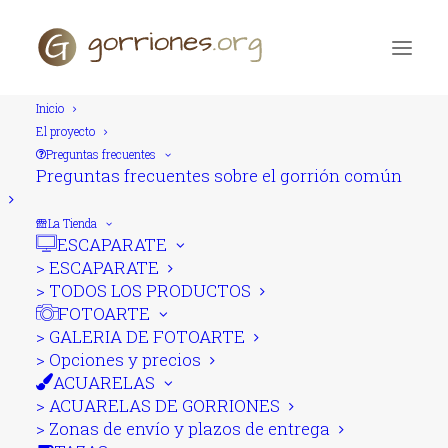
Inicio
El proyecto
Aviso Legal
Preguntas frecuentes
Home
Aviso Legal
Preguntas frecuentes sobre el gorrión común
La Tienda
ESCAPARATE
> ESCAPARATE
AVISO LEGAL, CONDICIONES GENERALES
> TODOS LOS PRODUCTOS
DE USO DEL SITIO WEB, POLÍTICA DE
FOTOARTE
PRIVACIDAD Y DE COOKIES
> GALERIA DE FOTOARTE
> Opciones y precios
www.gorriones.org
ACUARELAS
> ACUARELAS DE GORRIONES
> Zonas de envío y plazos de entrega