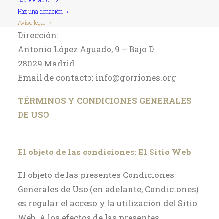
Sobre el autor
cuyos datos de contacto son:
Haz una donación
Aviso legal
Dirección:
Antonio López Aguado, 9 – Bajo D
28029 Madrid
Email de contacto: info@gorriones.org
TÉRMINOS Y CONDICIONES GENERALES
DE USO
El objeto de las condiciones: El Sitio Web
El objeto de las presentes Condiciones
Generales de Uso (en adelante, Condiciones)
es regular el acceso y la utilización del Sitio
Web. A los efectos de las presentes