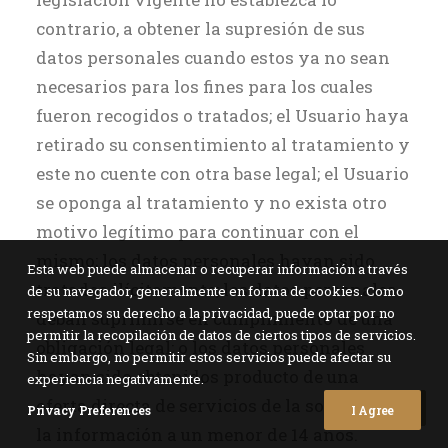
contrario, a obtener la supresión de sus
datos personales cuando estos ya no sean
necesarios para los fines para los cuales
fueron recogidos o tratados; el Usuario haya
retirado su consentimiento al tratamiento y
este no cuente con otra base legal; el Usuario
se oponga al tratamiento y no exista otro
motivo legítimo para continuar con el
mismo; los datos personales hayan sido
Esta web puede almacenar o recuperar información a través
tratados ilícitamente; los datos personales
de su navegador, generalmente en forma de cookies. Como
respetamos su derecho a la privacidad, puede optar por no
deban suprimirse en cumplimiento de una
permitir la recopilación de datos de ciertos tipos de servicios.
obligación legal; o los datos personales
Sin embargo, no permitir estos servicios puede afectar su
hayan sido obtenidos producto de una
experiencia negativamente.
oferta directa de servicios de la sociedad de
Privacy Preferences
I Agree
la información a un menor de 14 años.