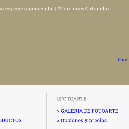
una especie amenazada |
#GorrionesAntonello
Haz 
FOTOARTE
> GALERIA DE FOTOARTE
RODUCTOS
> Opciones y precios