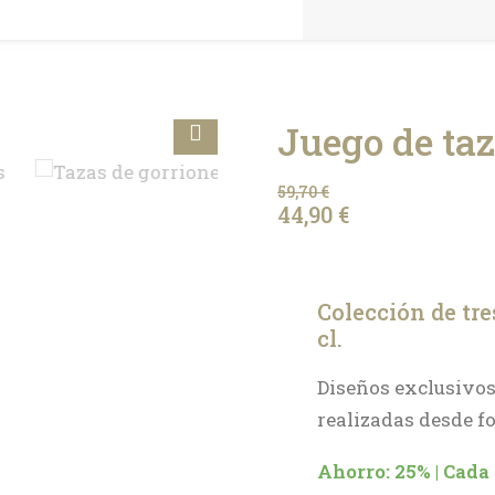
Juego de taz
59,70
€
El
El
44,90
€
precio
precio
original
actual
era:
es:
Colección de tre
59,70 €.
44,90 €.
cl.
Diseños exclusivos
realizadas desde fo
Ahorro: 25% | Cada t