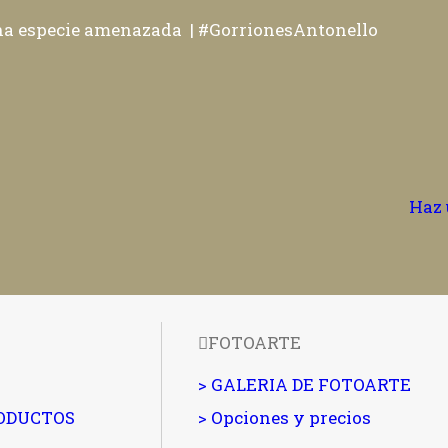
una especie amenazada |
#GorrionesAntonello
Haz 
FOTOARTE
> GALERIA DE FOTOARTE
RODUCTOS
> Opciones y precios