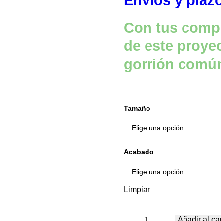
Envíos y plaz
Con tus compr
de este proyect
gorrión comú
Tamaño
Acabado
Limpiar
Planeta
Añadir al car