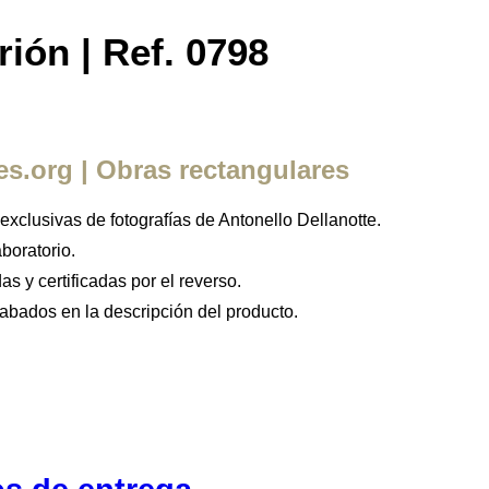
ión | Ref. 0798
Rango
de
es.org | Obras rectangulares
precios:
desde
exclusivas de fotografías de Antonello Dellanotte.
38,39 €
boratorio.
hasta
as y certificadas por el reverso.
258,39 €
abados en la descripción del producto.