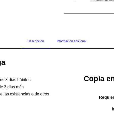
Gorrión
|
Ref.
0798
cantidad
Descripción
Información adicional
ga
Copia en
los 8 días hábiles.
de 3 días más.
 las existencias o de otros
Requier
I